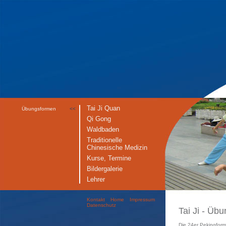
Tai Ji Quan
Übungsformen
<<
Qi Gong
Waldbaden
Traditionelle
Chinesische Medizin
Kurse, Termine
Bildergalerie
Lehrer
Kontakt
Home
Impressum
Datenschutz
Tai Ji - Üb
Die 24er Pekingform 