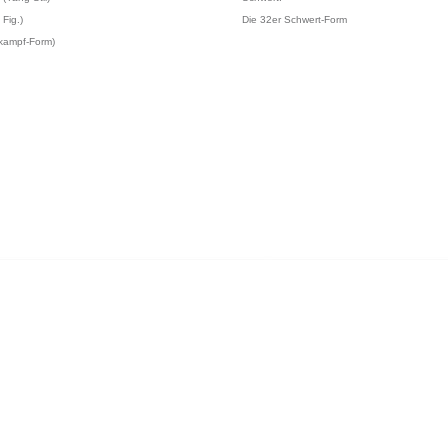
Fig.)
Die 32er Schwert-Form
tkampf-Form)