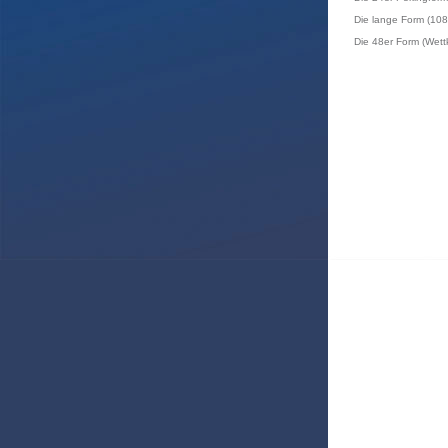
Die lange Form (108 
Die 48er Form (Wet